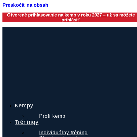
Preskočiť na obsah
Otvorené prihlasovanie na kemp v roku 2027 – už sa môžete
prihlásiť.
Kempy
Profi kemp
Tréningy
Individuálny tréning