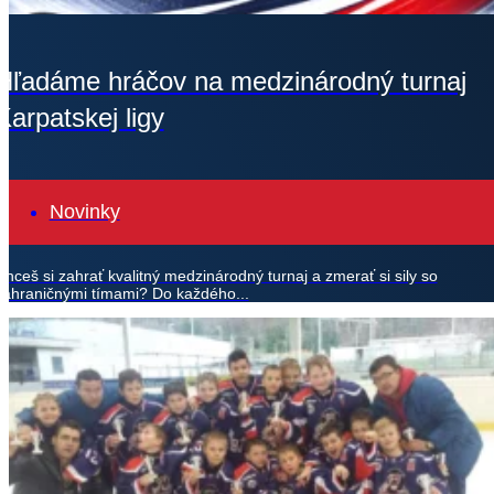
Hľadáme hráčov na medzinárodný turnaj
Karpatskej ligy
Novinky
Chceš si zahrať kvalitný medzinárodný turnaj a zmerať si sily so
zahraničnými tímami? Do každého...