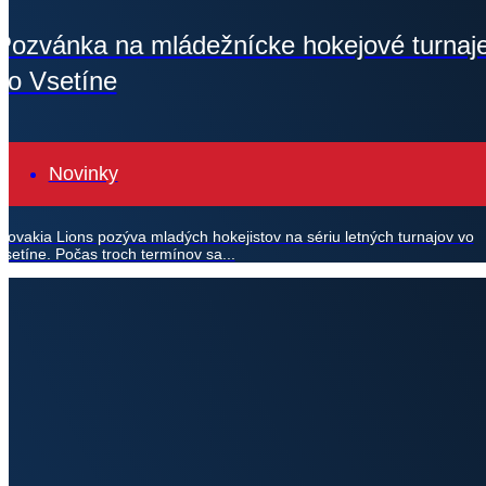
Pozvánka na mládežnícke hokejové turnaj
vo Vsetíne
Novinky
Slovakia Lions pozýva mladých hokejistov na sériu letných turnajov vo
Vsetíne. Počas troch termínov sa...