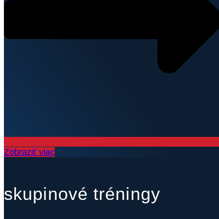
Zobraziť viac
skupinové tréningy