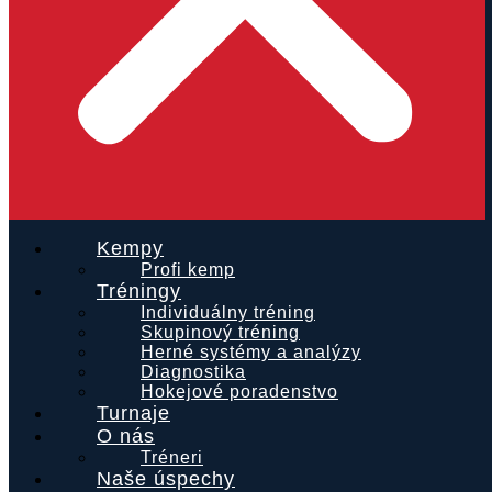
Kempy
Profi kemp
Tréningy
Individuálny tréning
Skupinový tréning
Herné systémy a analýzy
Diagnostika
Hokejové poradenstvo
Turnaje
O nás
Tréneri
Naše úspechy