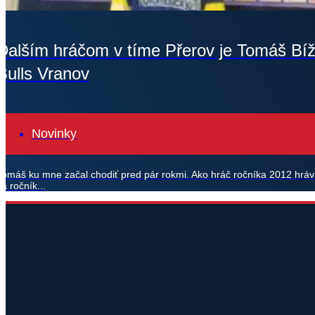
Ďalším hráčom v tíme Přerov je Tomáš Bíž
Bulls Vranov
Novinky
Tomáš ku mne začal chodiť pred pár rokmi. Ako hráč ročníka 2012 hráv
za ročník...