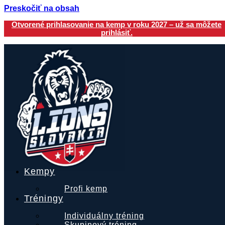
Preskočiť na obsah
Otvorené prihlasovanie na kemp v roku 2027 – už sa môžete
prihlásiť.
Kempy
Profi kemp
Tréningy
Individuálny tréning
Skupinový tréning