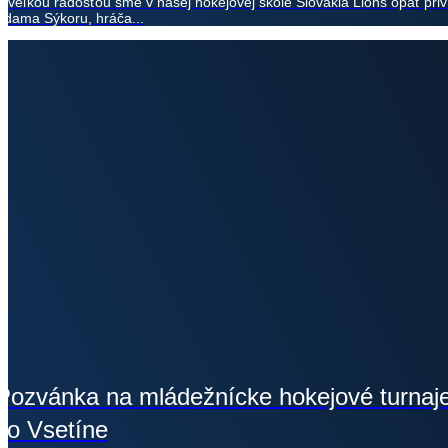
S veľkou radosťou sme v našej hokejovej škole Slovakia Lions opäť priví
Adama Sýkoru, hráča...
Pozvánka na mládežnícke hokejové turnaj
vo Vsetíne