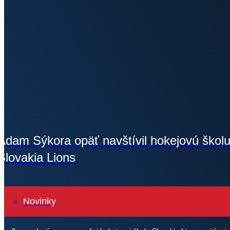
Adam Sýkora opäť navštívil hokejovú škol
Slovakia Lions
Novinky