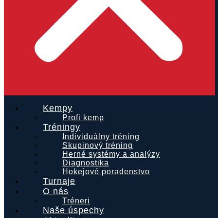
Kempy
Profi kemp
Tréningy
Individuálny tréning
Skupinový tréning
Herné systémy a analýzy
Diagnostika
Hokejové poradenstvo
Turnaje
O nás
Tréneri
Naše úspechy