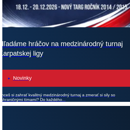
Hľadáme hráčov na medzinárodný turnaj
Karpatskej ligy
Novinky
Chceš si zahrať kvalitný medzinárodný turnaj a zmerať si sily so
zahraničnými tímami? Do každého...