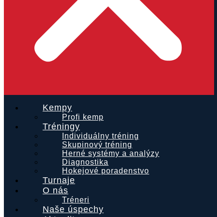
Kempy
Profi kemp
Tréningy
Individuálny tréning
Skupinový tréning
Herné systémy a analýzy
Diagnostika
Hokejové poradenstvo
Turnaje
O nás
Tréneri
Naše úspechy