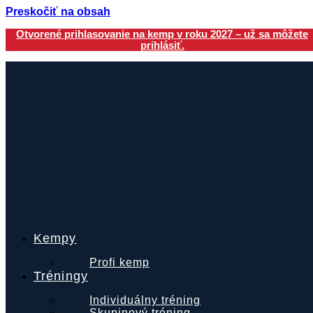
Preskočiť na obsah
Otvorené prihlasovanie na kemp v roku 2027 – už sa môžete
prihlásiť.
Kempy
Profi kemp
Tréningy
Individuálny tréning
Skupinový tréning