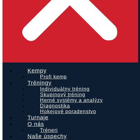
Kempy
Profi kemp
Tréningy
Individuálny tréning
Skupinový tréning
Herné systémy a analýzy
Diagnostika
Hokejové poradenstvo
Turnaje
O nás
Tréneri
Naše úspechy