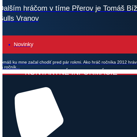
Ďalším hráčom v tíme Přerov je Tomáš Bíž
Bulls Vranov
Novinky
Tomáš ku mne začal chodiť pred pár rokmi. Ako hráč ročníka 2012 hráv
za ročník...
KONTAKTNÉ INFORMÁCIE