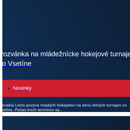
Pozvánka na mládežnícke hokejové turnaj
vo Vsetíne
Novinky
Slovakia Lions pozýva mladých hokejistov na sériu letných turnajov vo
Vsetíne. Počas troch termínov sa...