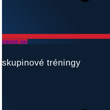
Zobraziť viac
skupinové tréningy