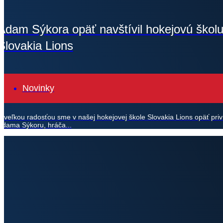
Adam Sýkora opäť navštívil hokejovú škol
Slovakia Lions
Novinky
S veľkou radosťou sme v našej hokejovej škole Slovakia Lions opäť priví
Adama Sýkoru, hráča...