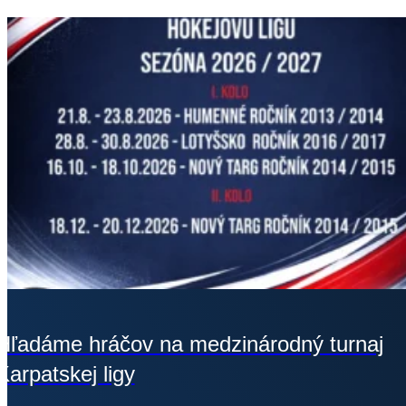
Hľadáme hráčov na medzinárodný turnaj
Karpatskej ligy