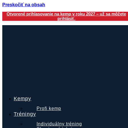
Preskočiť na obsah
Otvorené prihlasovanie na kemp v roku 2027 – už sa môžete
prihlásiť.
Kempy
Profi kemp
Tréningy
Individuálny tréning