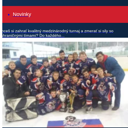
Novinky
Chceš si zahrať kvalitný medzinárodný turnaj a zmerať si sily so
zahraničnými tímami? Do každého...