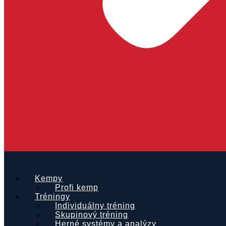
Kempy
Profi kemp
Tréningy
Individuálny tréning
Skupinový tréning
Herné systémy a analýzy