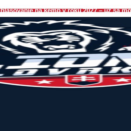
hlasovanie na kemp v roku 2027 – už sa môž