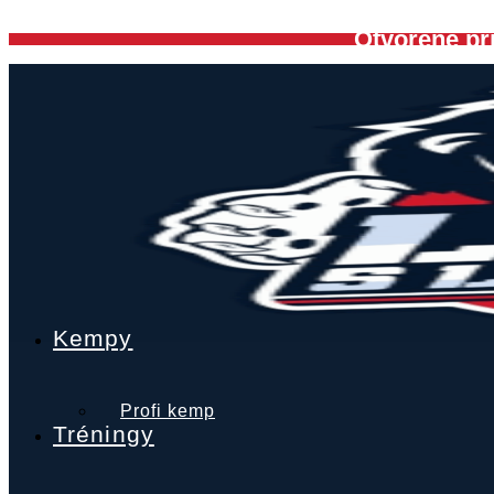
Preskočiť
Otvorené pri
na
obsah
Kempy
Profi kemp
Tréningy