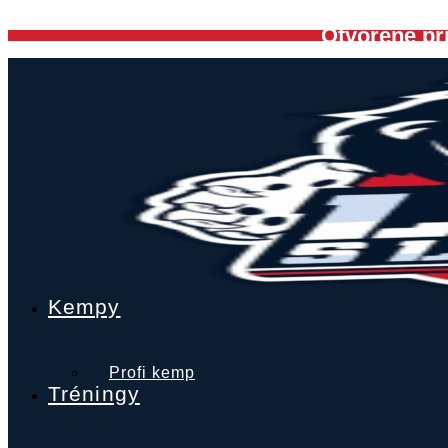
Preskočiť
Otvorené pri
na
obsah
Kempy
Profi kemp
Tréningy