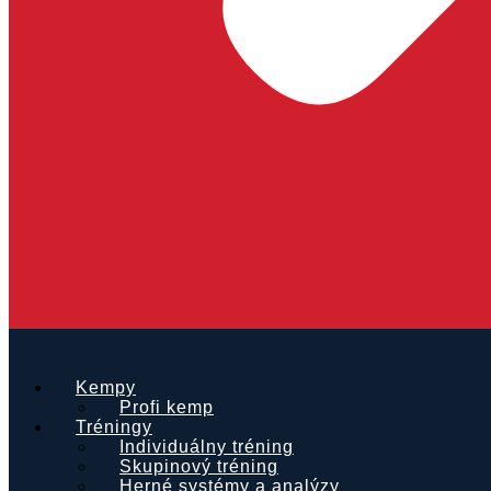
Kempy
Profi kemp
Tréningy
Individuálny tréning
Skupinový tréning
Herné systémy a analýzy