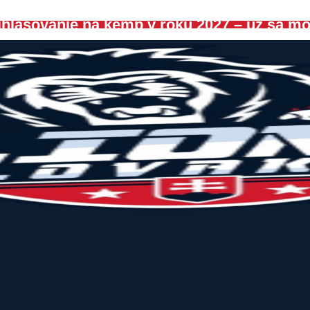
hlasovanie na kemp v roku 2027 – už sa môž