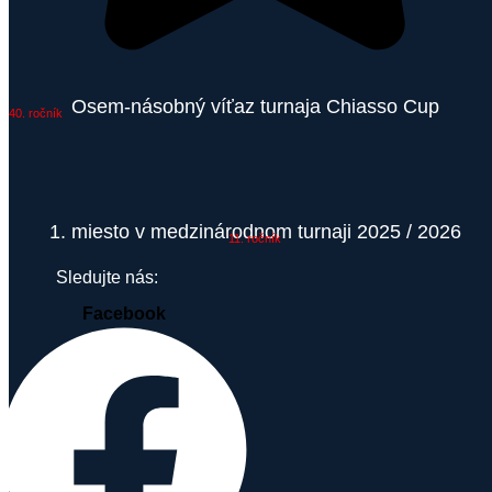
Osem-násobný víťaz turnaja Chiasso Cup
40. ročník
1. miesto v medzinárodnom turnaji 2025 / 2026
11. ročník
Sledujte nás:
Facebook