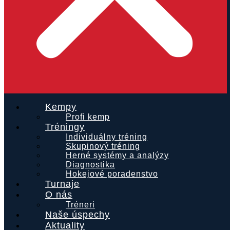
Kempy
Profi kemp
Tréningy
Individuálny tréning
Skupinový tréning
Herné systémy a analýzy
Diagnostika
Hokejové poradenstvo
Turnaje
O nás
Tréneri
Naše úspechy
Aktuality