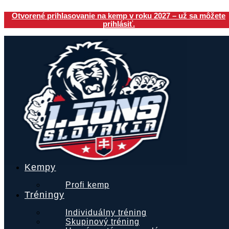
Preskočiť
Otvorené prihlasovanie na kemp v roku 2027 – už sa môžete
na
prihlásiť.
obsah
Kempy
Profi kemp
Tréningy
Individuálny tréning
Skupinový tréning