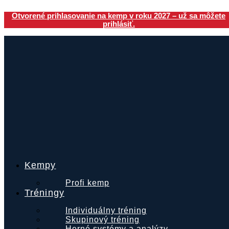
Preskočiť
Otvorené prihlasovanie na kemp v roku 2027 – už sa môžete
na
prihlásiť.
obsah
Kempy
Profi kemp
Tréningy
Individuálny tréning
Skupinový tréning
Herné systémy a analýzy