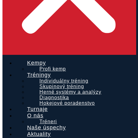
Kempy
Profi kemp
Tréningy
Individuálny tréning
Skupinový tréning
Herné systémy a analýzy
Diagnostika
Hokejové poradenstvo
Turnaje
O nás
Tréneri
Naše úspechy
Aktuality